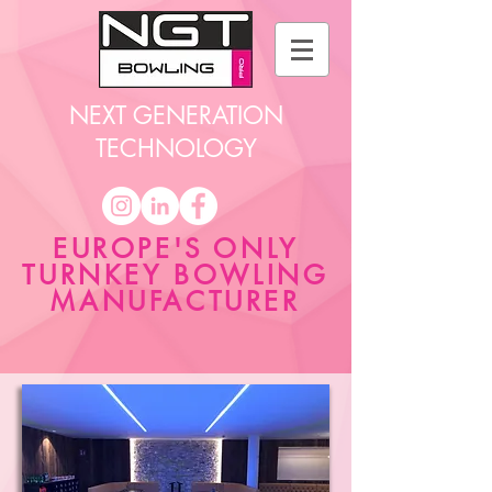
NEXT GENERATION
TECHNOLOGY
EUROPE'S ONLY
TURNKEY BOWLING
MANUFACTURER