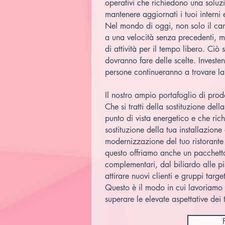
operativi che richiedono una soluz
mantenere aggiornati i tuoi interni 
Nel mondo di oggi, non solo il c
a una velocità senza precedenti, 
di attività per il tempo libero. Ciò s
dovranno fare delle scelte. Investe
persone continueranno a trovare la s
Il nostro ampio portafoglio di prodot
Che si tratti della sostituzione del
punto di vista energetico e che ri
sostituzione della tua installazione
modernizzazione del tuo ristorante 
questo offriamo anche un pacchetto 
complementari, dal biliardo alle pi
attirare nuovi clienti e gruppi target
Questo è il modo in cui lavoriamo c
superare le elevate aspettative dei t