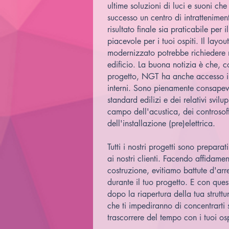
ultime soluzioni di luci e suoni ch
successo un centro di intrattenimen
risultato finale sia praticabile per
piacevole per i tuoi ospiti. Il layou
modernizzato potrebbe richiedere m
edificio. La buona notizia è che, co
progetto, NGT ha anche accesso int
interni. Sono pienamente consapevol
standard edilizi e dei relativi svil
campo dell'acustica, dei controsoffi
dell'installazione (pre)elettrica.
Tutti i nostri progetti sono prepara
ai nostri clienti. Facendo affidame
costruzione, evitiamo battute d'arre
durante il tuo progetto. E con que
dopo la riapertura della tua struttu
che ti impediranno di concentrarti 
trascorrere del tempo con i tuoi osp