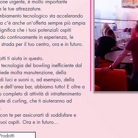
ione urgente, è molto importante
e le tue attrezzature.
ambiamento tecnologico sta accelerando
ma c'è anche un'offerta sempre più ampia
ignifica che i tuoi potenziali ospiti
ndo continuamente in esperienza, le
trada per il tuo centro, ora e in futuro.
ti ti aiuta in questo.
la tecnologia del bowling inefficiente dal
chiede molta manutenzione, della
 di luci e suoni o, ad esempio, della
e dell'area bar, abbiamo tutto! E oltre a
completo di attività di intrattenimento
ste di curling, che ti aiuteranno ad
.
on te per assicurarti di soddisfare e
uoi ospiti. Ora e in futuro...
Prodotti