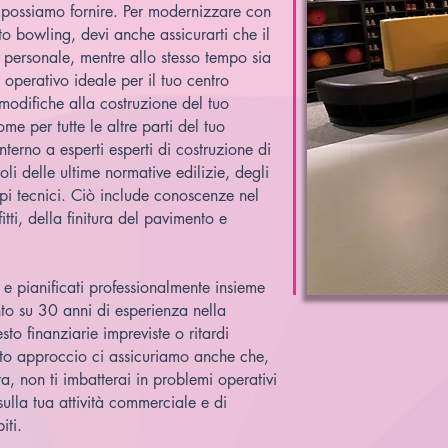
e possiamo fornire. Per modernizzare con
to bowling, devi anche assicurarti che il
 il personale, mentre allo stesso tempo sia
t operativo ideale per il tuo centro
odifiche alla costruzione del tuo
me per tutte le altre parti del tuo
erno a esperti esperti di costruzione di
i delle ultime normative edilizie, degli
uppi tecnici. Ciò include conoscenze nel
tti, della finitura del pavimento e
ti e pianificati professionalmente insieme
nto su 30 anni di esperienza nella
sto finanziarie impreviste o ritardi
sto approccio ci assicuriamo anche che,
ra, non ti imbatterai in problemi operativi
sulla tua attività commerciale e di
iti.