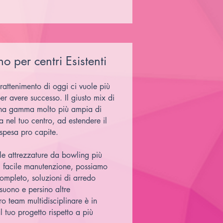
o per centri Esistenti
attenimento di oggi ci vuole più
er avere successo. Il giusto mix di
e una gamma molto più ampia di
a nel tuo centro, ad estendere il
spesa pro capite.
 le attrezzature da bowling più
 di facile manutenzione, possiamo
completo, soluzioni di arredo
 suono e persino altre
ro team multidisciplinare è in
l tuo progetto rispetto a più