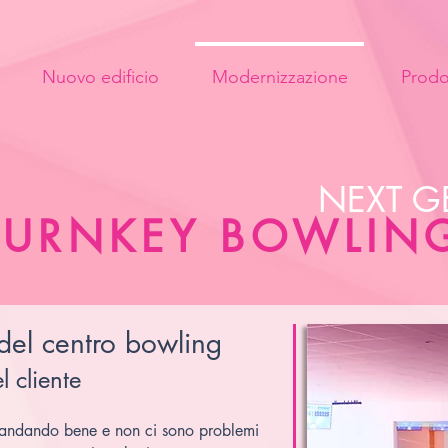
Nuovo edificio
Modernizzazione
Prodo
NEXT G
 TURNKEY BOWLIN
l centro bowling
 cliente
a andando bene e non ci sono problemi